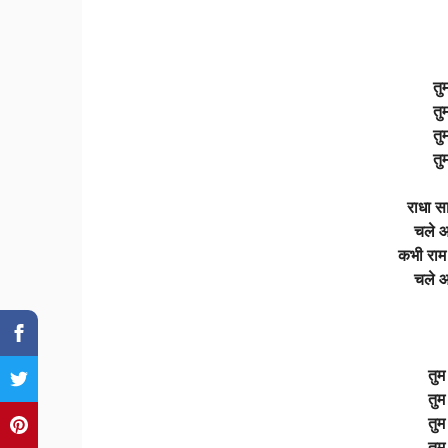
तु
तु
तु
तु
राधा स
चले आ
कभी राम 
चले आ
तुम
तुम
तुम
तुम