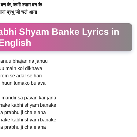
बन के, कभी श्याम बन के
ना प्रभु जी चले आना
bhi Shyam Banke Lyrics in
English
januu bhajan na januu
uu main koi dikhava
rem se adar se hari
i huun tumako bulava
o mandir sa pavan kar jana
nake kabhi shyam banake
a prabhu ji chale ana
nake kabhi shyam banake
a prabhu ji chale ana