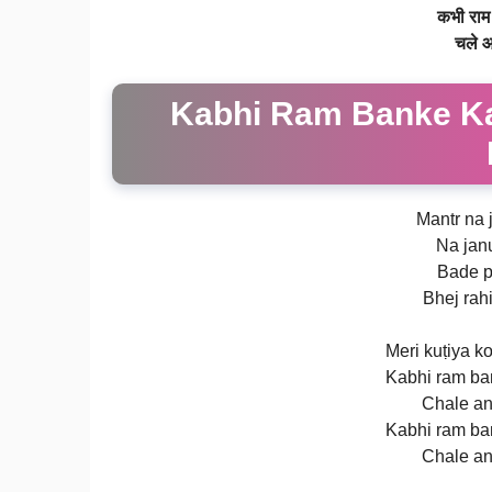
कभी राम 
चले आ
Kabhi Ram Banke Ka
Mantr na 
Na jan
Bade p
Bhej rah
Meri kuṭiya k
Kabhi ram ba
Chale an
Kabhi ram ba
Chale an