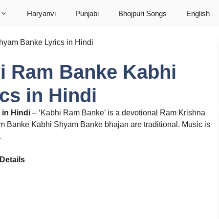
Haryanvi
Punjabi
Bhojpuri Songs
English
hyam Banke Lyrics in Hindi
bhi Ram Banke Kabhi
s in Hindi
in Hindi
– ‘Kabhi Ram Banke’ is a devotional Ram Krishna
am Banke Kabhi Shyam Banke bhajan are traditional. Music is
.
etails