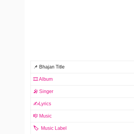
📌 Bhajan Title
🎞️ Album
🎤
Singer
✍️Lyrics
🎼 Music
🏷️
Music Label