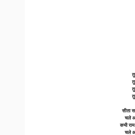
त
त
त
त
सीता सा
चले आ
कभी राम 
चले आ