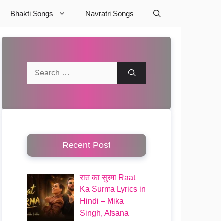
Bhakti Songs
Navratri Songs
Search
for:
Recent Post
रात का सुरमा Raat
Ka Surma Lyrics in
Hindi – Mika
Singh, Afsana