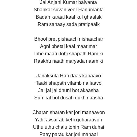
Jai Anjani Kumar balvanta
Shankar suvan veer Hanumanta
Badan karaal kaal kul ghaalak
Ram sahaay sada pratipaalk
Bhoot pret pishaach nishaachar
Agni bhetal kaal maarimar
Inhe maaru tohi shapath Ram ki
Raakhu naath maryada naam ki
Janaksuta Hari daas kahaavo
Taaki shapath vilamb na laavo
Jai jai jai dhuni hot akaasha
Sumirat hot dusah dukh naasha
Charan sharan kar jori manaavon
Yahi avsar ab kehi goharaavon
Uthu uthu chalu tohin Ram duhai
Paay parau kar jori manaai