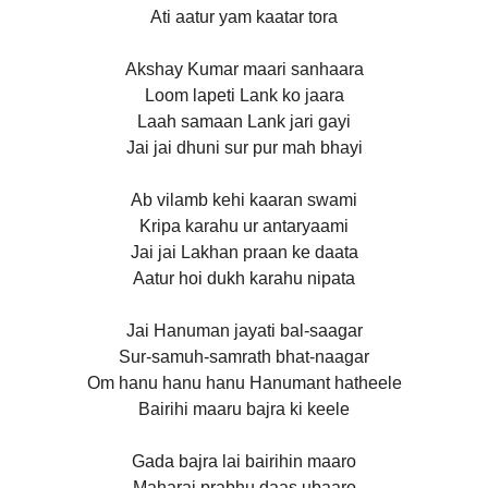
Ati aatur yam kaatar tora
Akshay Kumar maari sanhaara
Loom lapeti Lank ko jaara
Laah samaan Lank jari gayi
Jai jai dhuni sur pur mah bhayi
Ab vilamb kehi kaaran swami
Kripa karahu ur antaryaami
Jai jai Lakhan praan ke daata
Aatur hoi dukh karahu nipata
Jai Hanuman jayati bal-saagar
Sur-samuh-samrath bhat-naagar
Om hanu hanu hanu Hanumant hatheele
Bairihi maaru bajra ki keele
Gada bajra lai bairihin maaro
Maharaj prabhu daas ubaaro