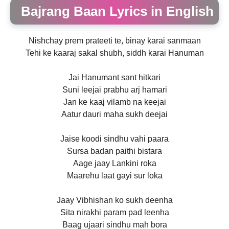
Bajrang Baan Lyrics in English
Nishchay prem prateeti te, binay karai sanmaan
Tehi ke kaaraj sakal shubh, siddh karai Hanuman
Jai Hanumant sant hitkari
Suni leejai prabhu arj hamari
Jan ke kaaj vilamb na keejai
Aatur dauri maha sukh deejai
Jaise koodi sindhu vahi paara
Sursa badan paithi bistara
Aage jaay Lankini roka
Maarehu laat gayi sur loka
Jaay Vibhishan ko sukh deenha
Sita nirakhi param pad leenha
Baag ujaari sindhu mah bora