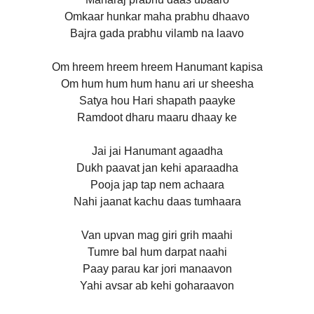
Omkaar hunkar maha prabhu dhaavo
Bajra gada prabhu vilamb na laavo
Om hreem hreem hreem Hanumant kapisa
Om hum hum hum hanu ari ur sheesha
Satya hou Hari shapath paayke
Ramdoot dharu maaru dhaay ke
Jai jai Hanumant agaadha
Dukh paavat jan kehi aparaadha
Pooja jap tap nem achaara
Nahi jaanat kachu daas tumhaara
Van upvan mag giri grih maahi
Tumre bal hum darpat naahi
Paay parau kar jori manaavon
Yahi avsar ab kehi goharaavon