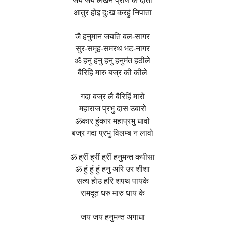
जय जय लखन प्राण के दाता
आतुर होइ दुःख करहुं निपाता
जै हनुमान जयति बल-सागर
सुर-समूह-समरथ भट-नागर
ॐ हनु हनु हनु हनुमंत हठीले
बैरिहि मारु बज्र की कीले
गदा बज्र लै बैरिहिं मारो
महाराज प्रभु दास उबारो
ॐकार हुंकार महाप्रभु धावो
बज्र गदा प्रभु विलम्ब न लावो
ॐ ह्रीं ह्रीं ह्रीं हनुमन्त कपीसा
ॐ हुं हुं हुं हनु अरि उर शीशा
सत्य होउ हरि शपथ पायके
रामदूत धरु मारु धाय के
जय जय हनुमन्त अगाधा