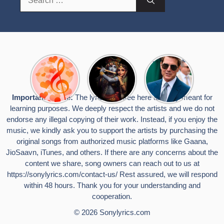
for:
Top 10
Radha
टॉम क्रूज ने
Romantic
Krishna
फिर उठाया जान
Hindi
Songs to
का खतरा, प्लेन
Songs
Celebrate
से लटककर
Important Notice:
The lyrics you see here are only meant for
Lyrics That
Janmashtami
किया स्टंट,
learning purposes. We deeply respect the artists and we do not
Touch the
वायरल हुईं
Heart
तस्वीरें
endorse any illegal copying of their work. Instead, if you enjoy the
music, we kindly ask you to support the artists by purchasing the
original songs from authorized music platforms like Gaana,
JioSaavn, iTunes, and others. If there are any concerns about the
content we share, song owners can reach out to us at
https://sonylyrics.com/contact-us/
Rest assured, we will respond
within 48 hours. Thank you for your understanding and
cooperation.
© 2026
Sonylyrics.com