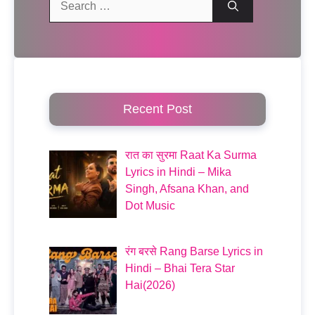
for:
Recent Post
रात का सुरमा Raat Ka Surma
Lyrics in Hindi – Mika
Singh, Afsana Khan, and
Dot Music
रंग बरसे Rang Barse Lyrics in
Hindi – Bhai Tera Star
Hai(2026)