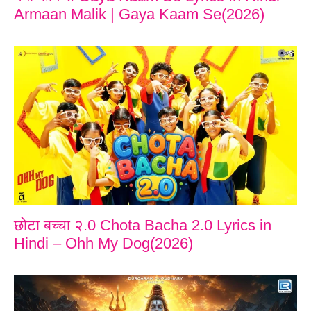
Armaan Malik | Gaya Kaam Se(2026)
छोटा बच्चा २.0 Chota Bacha 2.0 Lyrics in
Hindi – Ohh My Dog(2026)