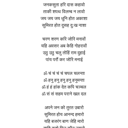
जनकसुता हरि दास कहावो
ताकी शपथ विलम्ब न लावो
जय जय जय धुनि होत अकाशा
सुमिरत होत दुसह दुःख नाशा
चरण शरण करि जोरि मनावों
यहि अवसर अब केहि गोहरावों
उठु उठु चलु तोहिं राम दुहाई
पांय परौं कर जोरि मनाई
ॐ चं चं चं चं चपल चलन्ता
ॐ हनु हनु हनु हनु हनुमन्ता
ॐ हं हं हांक देत कपि चञ्चल
ॐ सं सं सहम पराने खल दल
अपने जन को तुरत उबारो
सुमिरत होय आनन्द हमारो
यहि बजरंग बाण जेहि मारो