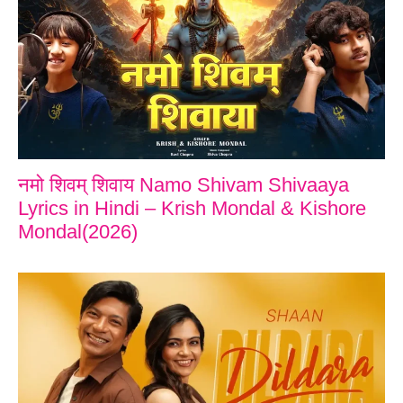
नमो शिवम् शिवाय Namo Shivam Shivaaya
Lyrics in Hindi – Krish Mondal & Kishore
Mondal(2026)