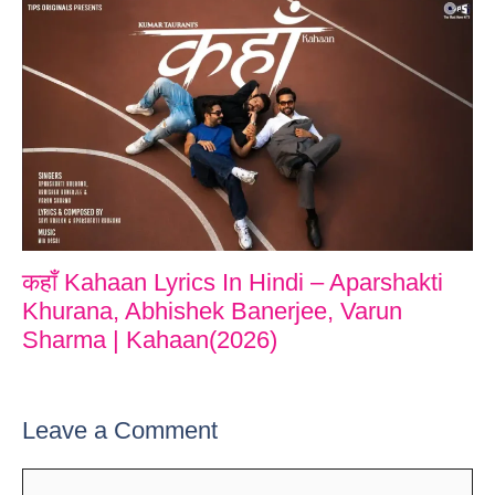
कहाँ Kahaan Lyrics In Hindi – Aparshakti
Khurana, Abhishek Banerjee, Varun
Sharma | Kahaan(2026)
Leave a Comment
Comment