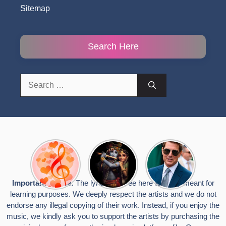
Sitemap
Search Here
Search
for:
Top 10
Radha
टॉम क्रूज ने
Romantic
Krishna
फिर उठाया जान
Hindi
Songs to
का खतरा, प्लेन
Songs
Celebrate
से लटककर
Important Notice:
The lyrics you see here are only meant for
Lyrics That
Janmashtami
किया स्टंट,
learning purposes. We deeply respect the artists and we do not
Touch the
वायरल हुईं
Heart
तस्वीरें
endorse any illegal copying of their work. Instead, if you enjoy the
music, we kindly ask you to support the artists by purchasing the