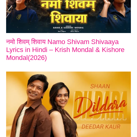
नमो शिवम् शिवाय Namo Shivam Shivaaya
Lyrics in Hindi – Krish Mondal & Kishore
Mondal(2026)