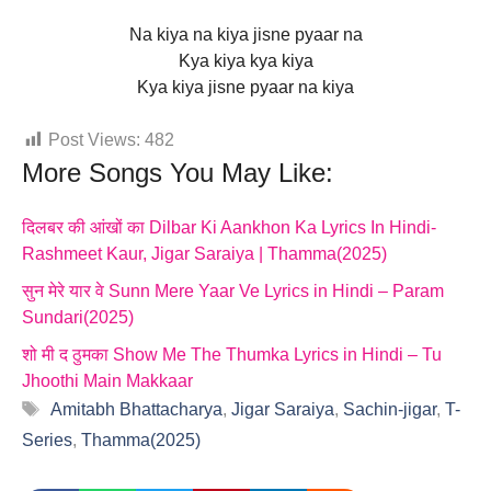
Na kiya na kiya jisne pyaar na
Kya kiya kya kiya
Kya kiya jisne pyaar na kiya
Post Views:
482
More Songs You May Like:
दिलबर की आंखों का Dilbar Ki Aankhon Ka Lyrics In Hindi-
Rashmeet Kaur, Jigar Saraiya | Thamma(2025)
सुन मेरे यार वे Sunn Mere Yaar Ve Lyrics in Hindi – Param
Sundari(2025)
शो मी द ठुमका Show Me The Thumka Lyrics in Hindi – Tu
Jhoothi Main Makkaar
Tags
Amitabh Bhattacharya
,
Jigar Saraiya
,
Sachin-jigar
,
T-
Series
,
Thamma(2025)