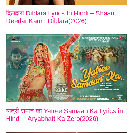
दिलदारा Dildara Lyrics In Hindi – Shaan,
Deedar Kaur | Dildara(2026)
यात्री समान का Yatree Samaan Ka Lyrics in
Hindi – Aryabhatt Ka Zero(2026)