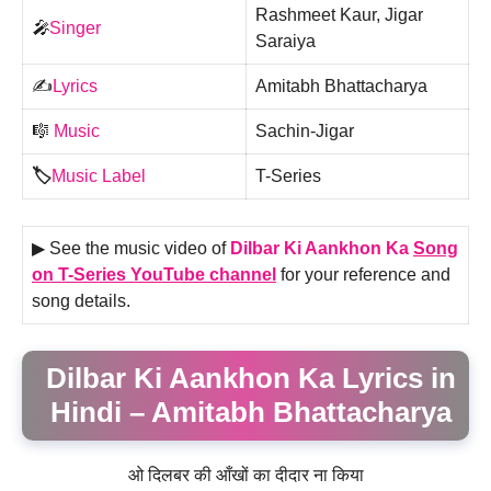
Rashmeet Kaur, Jigar
🎤
Singer
Saraiya
✍️
Lyrics
Amitabh Bhattacharya
🎼
Music
Sachin-Jigar
🏷️
Music Label
T-Series
▶ See the music video of
Dilbar Ki Aankhon Ka
Song
on T-Series YouTube channel
for your reference and
song details.
Dilbar Ki Aankhon Ka Lyrics in
Hindi – Amitabh Bhattacharya
ओ दिलबर की आँखों का दीदार ना किया