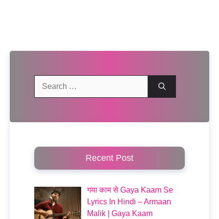
Search
for:
Recent Post
गया काम से Gaya Kaam Se
Lyrics In Hindi – Armaan
Malik | Gaya Kaam