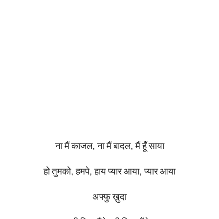
ना
मैं
काजल
,
ना
मैं
बादल
,
मैं
हूँ
साया
हो
तुमको
,
हमपे
,
हाय
प्यार
आया
,
प्यार
आया
अफ्फु
ख़ुदा