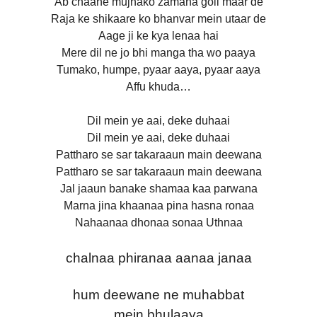
Ab chaahe mujhako zamana goli maar de
Raja ke shikaare ko bhanvar mein utaar de
Aage ji ke kya lenaa hai
Mere dil ne jo bhi manga tha wo paaya
Tumako, humpe, pyaar aaya, pyaar aaya
Affu khuda…
Dil mein ye aai, deke duhaai
Dil mein ye aai, deke duhaai
Pattharo se sar takaraaun main deewana
Pattharo se sar takaraaun main deewana
Jal jaaun banake shamaa kaa parwana
Marna jina khaanaa pina hasna ronaa
Nahaanaa dhonaa sonaa Uthnaa
chalnaa phiranaa aanaa janaa
hum deewane ne muhabbat
mein bhulaaya