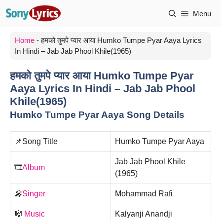
Skip
Menu
to
content
Home
-
हमको तुमपे प्यार आया Humko Tumpe Pyar Aaya Lyrics
In Hindi – Jab Jab Phool Khile(1965)
हमको तुमपे प्यार आया Humko Tumpe Pyar
Aaya Lyrics In Hindi – Jab Jab Phool
Khile(1965)
Humko Tumpe Pyar Aaya Song Details
📌Song Title
Humko Tumpe Pyar Aaya
Jab Jab Phool Khile
🎞️
Album
(1965)
🎤
Singer
Mohammad Rafi
🎼
Music
Kalyanji Anandji