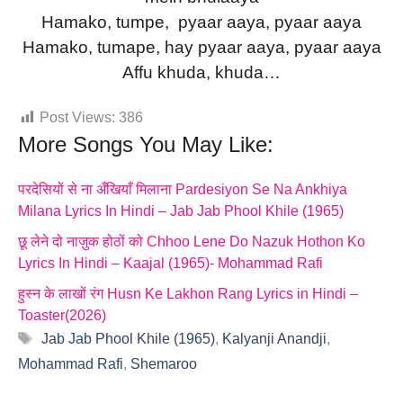
Hamako, tumpe,
pyaar aaya, pyaar aaya
Hamako, tumape, hay pyaar aaya, pyaar aaya
Affu khuda, khuda…
Post Views:
386
More Songs You May Like:
परदेसियों से ना अँखियाँ मिलाना Pardesiyon Se Na Ankhiya
Milana Lyrics In Hindi – Jab Jab Phool Khile (1965)
छू लेने दो नाज़ुक होठों को Chhoo Lene Do Nazuk Hothon Ko
Lyrics In Hindi – Kaajal (1965)- Mohammad Rafi
हुस्न के लाखों रंग Husn Ke Lakhon Rang Lyrics in Hindi –
Toaster(2026)
Tags
Jab Jab Phool Khile (1965)
,
Kalyanji Anandji
,
Mohammad Rafi
,
Shemaroo