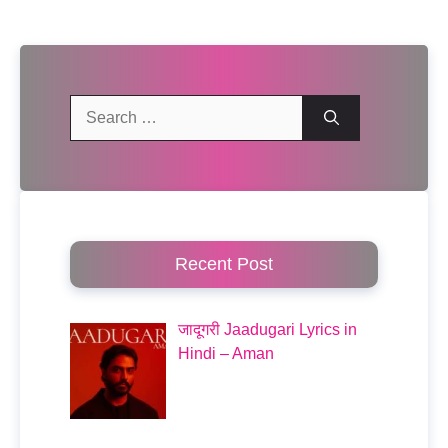
Search
for:
Recent Post
जादूगरी Jaadugari Lyrics in
Hindi – Aman