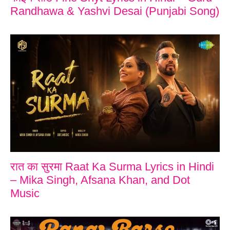
Randhawa & Yashvi Desai (Punjabi Song)
रात का सुरमा Raat Ka Surma Lyrics in Hindi
– Mika Singh, Afsana Khan, and Dot
Music