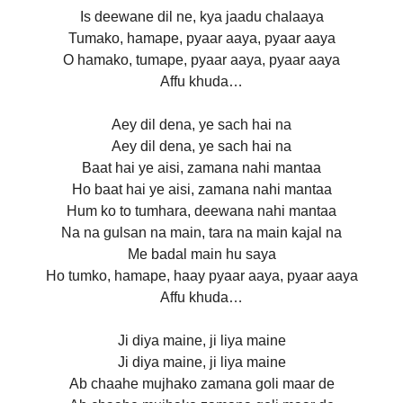
Is deewane dil ne, kya jaadu chalaaya
Tumako, hamape, pyaar aaya, pyaar aaya
O hamako, tumape, pyaar aaya, pyaar aaya
Affu khuda…
Aey dil dena, ye sach hai na
Aey dil dena, ye sach hai na
Baat hai ye aisi, zamana nahi mantaa
Ho baat hai ye aisi, zamana nahi mantaa
Hum ko to tumhara, deewana nahi mantaa
Na na gulsan na main, tara na main kajal na
Me badal main hu saya
Ho tumko, hamape, haay pyaar aaya, pyaar aaya
Affu khuda…
Ji diya maine, ji liya maine
Ji diya maine, ji liya maine
Ab chaahe mujhako zamana goli maar de