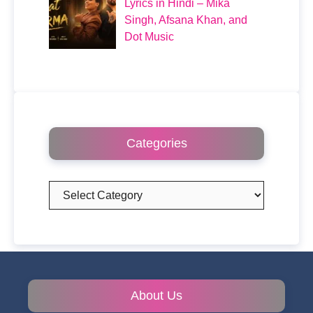
Lyrics in Hindi – Mika
Singh, Afsana Khan, and
Dot Music
Categories
Categories
About Us