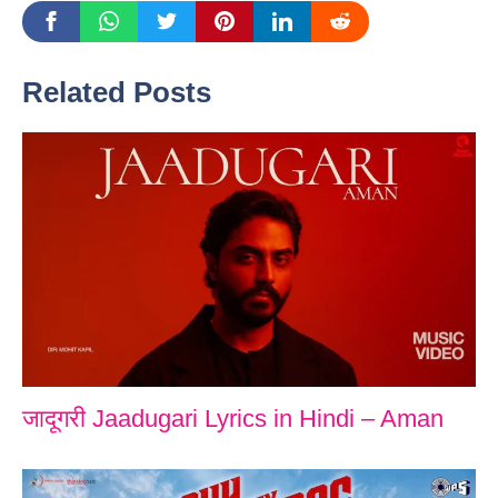
Related Posts
जादूगरी Jaadugari Lyrics in Hindi – Aman