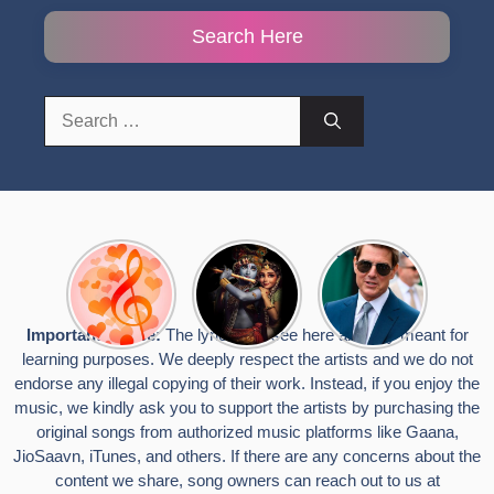
Search Here
Search
for:
Top 10
Radha
टॉम क्रूज ने
Romantic
Krishna
फिर उठाया जान
Hindi
Songs to
का खतरा, प्लेन
Songs
Celebrate
से लटककर
Important Notice:
The lyrics you see here are only meant for
Lyrics That
Janmashtami
किया स्टंट,
learning purposes. We deeply respect the artists and we do not
Touch the
वायरल हुईं
Heart
तस्वीरें
endorse any illegal copying of their work. Instead, if you enjoy the
music, we kindly ask you to support the artists by purchasing the
original songs from authorized music platforms like Gaana,
JioSaavn, iTunes, and others. If there are any concerns about the
content we share, song owners can reach out to us at