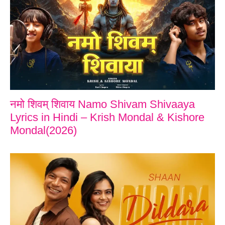
नमो शिवम् शिवाय Namo Shivam Shivaaya
Lyrics in Hindi – Krish Mondal & Kishore
Mondal(2026)