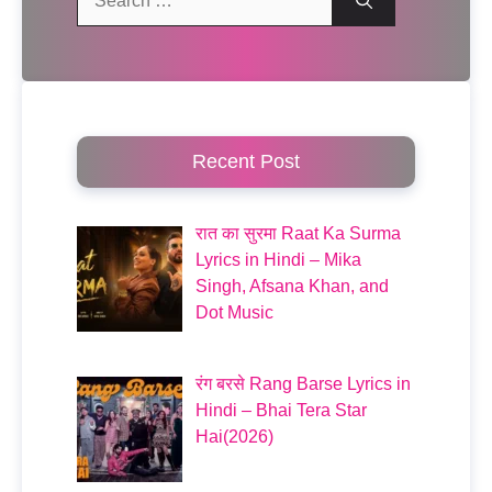
for:
Recent Post
रात का सुरमा Raat Ka Surma
Lyrics in Hindi – Mika
Singh, Afsana Khan, and
Dot Music
रंग बरसे Rang Barse Lyrics in
Hindi – Bhai Tera Star
Hai(2026)