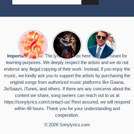
for:
Top 10
Radha
टॉम क्रूज ने
Romantic
Krishna
फिर उठाया जान
Hindi
Songs to
का खतरा, प्लेन
Songs
Celebrate
से लटककर
Important Notice:
The lyrics you see here are only meant for
Lyrics That
Janmashtami
किया स्टंट,
learning purposes. We deeply respect the artists and we do not
Touch the
वायरल हुईं
Heart
तस्वीरें
endorse any illegal copying of their work. Instead, if you enjoy the
music, we kindly ask you to support the artists by purchasing the
original songs from authorized music platforms like Gaana,
JioSaavn, iTunes, and others. If there are any concerns about the
content we share, song owners can reach out to us at
https://sonylyrics.com/contact-us/
Rest assured, we will respond
within 48 hours. Thank you for your understanding and
cooperation.
© 2026
Sonylyrics.com