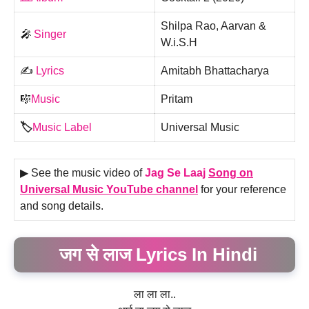
Shilpa Rao, Aarvan &
🎤
Singer
W.i.S.H
✍️
Lyrics
Amitabh Bhattacharya
🎼
Music
Pritam
🏷️
Music Label
Universal Music
▶ See the music video of
Jag Se Laaj
Song on
Universal Music
YouTube channel
for your reference
and song details.
जग से लाज Lyrics In Hindi
ला ला ला..