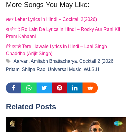
More Songs You May Like:
लहर Leher Lyrics in Hindi – Cocktail 2(2026)
रो लेण दे Ro Lain De Lyrics in Hindi – Rocky Aur Rani Kii
Prem Kahaani
तेरे हवाले Tere Hawale Lyrics in Hindi – Laal Singh
Chaddha (Arijit Singh)
Tags
Aarvan
,
Amitabh Bhattacharya
,
Cocktail 2 (2026
,
Pritam
,
Shilpa Rao
,
Universal Music
,
W.i.S.H
Related Posts