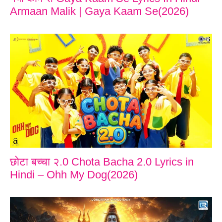
Armaan Malik | Gaya Kaam Se(2026)
छोटा बच्चा २.0 Chota Bacha 2.0 Lyrics in
Hindi – Ohh My Dog(2026)