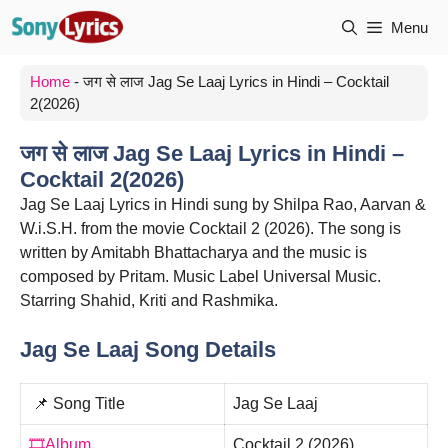
Skip
Menu
to
content
Home
-
जग से लाज Jag Se Laaj Lyrics in Hindi – Cocktail
2(2026)
जग से लाज Jag Se Laaj Lyrics in Hindi –
Cocktail 2(2026)
Jag Se Laaj Lyrics in Hindi sung by Shilpa Rao, Aarvan &
W.i.S.H. from the movie Cocktail 2 (2026). The song is
written by Amitabh Bhattacharya and the music is
composed by Pritam. Music Label Universal Music.
Starring Shahid, Kriti and Rashmika.
Jag Se Laaj Song Details
📌 Song Title
Jag Se Laaj
🎞️Album
Cocktail 2 (2026)