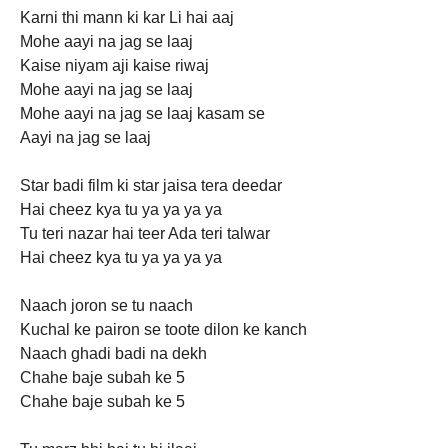
Karni thi mann ki kar Li hai aaj
Mohe aayi na jag se laaj
Kaise niyam aji kaise riwaj
Mohe aayi na jag se laaj
Mohe aayi na jag se laaj kasam se
Aayi na jag se laaj
Star badi film ki star jaisa tera deedar
Hai cheez kya tu ya ya ya ya
Tu teri nazar hai teer Ada teri talwar
Hai cheez kya tu ya ya ya ya
Naach joron se tu naach
Kuchal ke pairon se toote dilon ke kanch
Naach ghadi badi na dekh
Chahe baje subah ke 5
Chahe baje subah ke 5