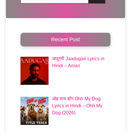
for:
Recent Post
जादूगरी Jaadugari Lyrics in
Hindi – Aman
ओह माय डॉग Ohh My Dog
Lyrics in Hindi – Ohh My
Dog (2026)