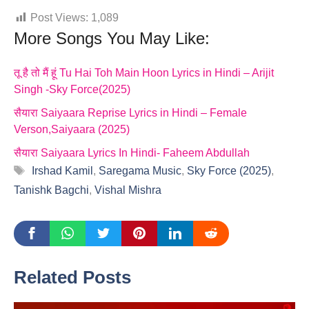
Post Views:
1,089
More Songs You May Like:
तू है तो मैं हूं Tu Hai Toh Main Hoon Lyrics in Hindi – Arijit
Singh -Sky Force(2025)
सैयारा Saiyaara Reprise Lyrics in Hindi – Female
Verson,Saiyaara (2025)
सैयारा Saiyaara Lyrics In Hindi- Faheem Abdullah
Tags
Irshad Kamil
,
Saregama Music
,
Sky Force (2025)
,
Tanishk Bagchi
,
Vishal Mishra
Related Posts