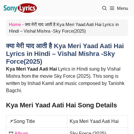
Skip
Menu
to
content
Home
-
क्या मेरी याद आती है Kya Meri Yaad Aati Hai Lyrics in
Hindi – Vishal Mishra -Sky Force(2025)
क्या मेरी याद आती है Kya Meri Yaad Aati Hai
Lyrics in Hindi – Vishal Mishra -Sky
Force(2025)
Kya Meri Yaad Aati Hai
Lyrics in Hindi sung by Vishal
Mishra from the movie Sky Force (2025). This song is
written by Irshad Kamil and music composed by Tanishk
Bagchi.
Kya Meri Yaad Aati Hai Song Details
📌Song Title
Kya Meri Yaad Aati Hai
🎞️
Album
Sky Force (2025)