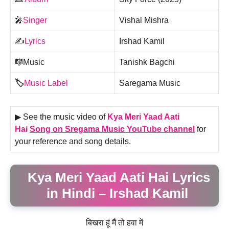
🎤
Singer
Vishal Mishra
✍️
Lyrics
Irshad Kamil
🎼Music
Tanishk Bagchi
🏷️
Music Label
Saregama Music
▶ See the music video of
Kya Meri Yaad Aati
Hai
Song on Sregama Music YouTube channel
for
your reference and song details.
Kya Meri Yaad Aati Hai Lyrics
in Hindi – Irshad Kamil
बिखरा हूं मैं तो हवा में