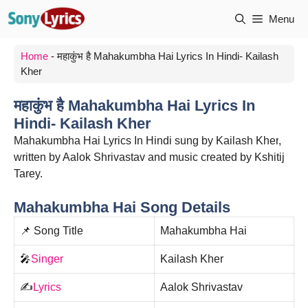
Skip
Menu
to
content
Home
-
महाकुंभ है Mahakumbha Hai Lyrics In Hindi- Kailash
Kher
महाकुंभ है Mahakumbha Hai Lyrics In
Hindi- Kailash Kher
Mahakumbha Hai Lyrics In Hindi sung by
Kailash Kher
,
written by Aalok Shrivastav and music created by Kshitij
Tarey.
Mahakumbha Hai Song Details
📌 Song Title
Mahakumbha Hai
🎤
Singer
Kailash Kher
✍️
Lyrics
Aalok Shrivastav