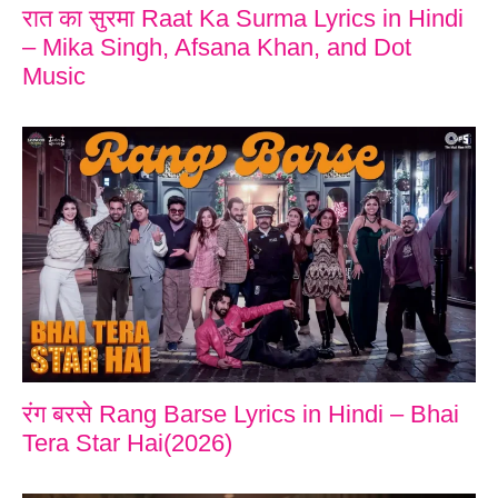
रात का सुरमा Raat Ka Surma Lyrics in Hindi
– Mika Singh, Afsana Khan, and Dot
Music
रंग बरसे Rang Barse Lyrics in Hindi – Bhai
Tera Star Hai(2026)