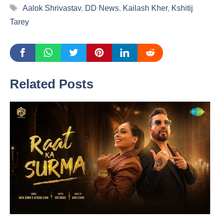
Tags
Aalok Shrivastav
,
DD News
,
Kailash Kher
,
Kshitij
Tarey
Related Posts