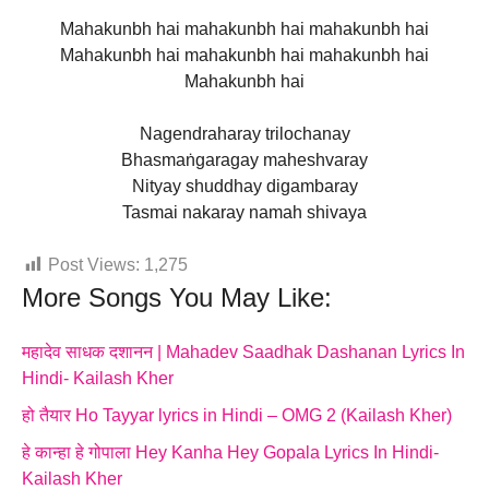
Mahakunbh hai mahakunbh hai mahakunbh hai
Mahakunbh hai mahakunbh hai mahakunbh hai
Mahakunbh hai
Nagendraharay trilochanay
Bhasmaṅgaragay maheshvaray
Nityay shuddhay digambaray
Tasmai nakaray namah shivaya
Post Views:
1,275
More Songs You May Like:
महादेव साधक दशानन | Mahadev Saadhak Dashanan Lyrics In
Hindi- Kailash Kher
हो तैयार Ho Tayyar lyrics in Hindi – OMG 2 (Kailash Kher)
हे कान्हा हे गोपाला Hey Kanha Hey Gopala Lyrics In Hindi-
Kailash Kher