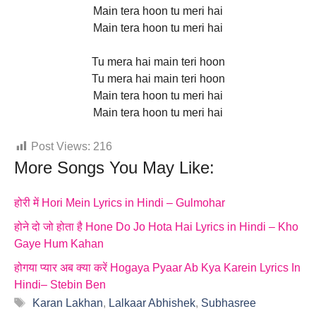
Main tera hoon tu meri hai
Main tera hoon tu meri hai
Tu mera hai main teri hoon
Tu mera hai main teri hoon
Main tera hoon tu meri hai
Main tera hoon tu meri hai
Post Views:
216
More Songs You May Like:
होरी में Hori Mein Lyrics in Hindi – Gulmohar
होने दो जो होता है Hone Do Jo Hota Hai Lyrics in Hindi – Kho
Gaye Hum Kahan
होगया प्यार अब क्या करें Hogaya Pyaar Ab Kya Karein Lyrics In
Hindi– Stebin Ben
Tags
Karan Lakhan
,
Lalkaar Abhishek
,
Subhasree