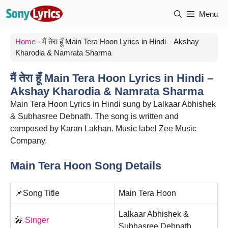
Skip
Menu
to
content
Home
-
मैं तेरा हूँ Main Tera Hoon Lyrics in Hindi – Akshay
Kharodia & Namrata Sharma
मैं तेरा हूँ Main Tera Hoon Lyrics in Hindi –
Akshay Kharodia & Namrata Sharma
Main Tera Hoon Lyrics in Hindi sung by Lalkaar Abhishek
& Subhasree Debnath. The song is written and
composed by Karan Lakhan. Music label Zee Music
Company.
Main Tera Hoon Song Details
📌Song Title
Main Tera Hoon
Lalkaar Abhishek &
🎤
Singer
Subhasree Debnath