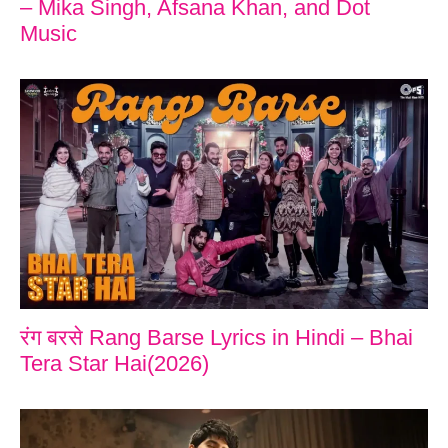
– Mika Singh, Afsana Khan, and Dot
Music
रंग बरसे Rang Barse Lyrics in Hindi – Bhai
Tera Star Hai(2026)