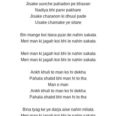
Jisake uunche pahadon pe bhavan
Nadiya bhi panv pakhare
Jisake charaṇon ki dhuul pade
Usake chamake ye sitare
Bin mange koi itana pyar de nahin sakata
Meri man ki jagah koi bhi le nahin sakata
Meri man ki jagah koi bhi le nahin sakata
Meri man ki jagah koi bhi le nahin sakata
Ankh khuli to man ko hi dekha
Pahala shabd bhi man hi to tha
Man o man
Ankh khuli to man ko hi dekha
Pahala shabd bhi man hi to tha
Bina tyag ke ye darja aise nahin milata
Meri man ki jagah koi bhi le nahin sakata