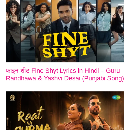
फाइन शीट Fine Shyt Lyrics in Hindi – Guru
Randhawa & Yashvi Desai (Punjabi Song)