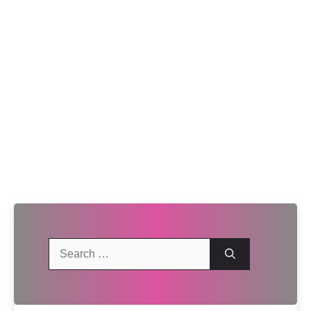
Search
for: