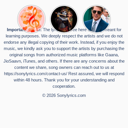
Top 10
Radha
टॉम क्रूज ने
Romantic
Krishna
फिर उठाया जान
Hindi
Songs to
का खतरा, प्लेन
Songs
Celebrate
से लटककर
Important Notice:
The lyrics you see here are only meant for
Lyrics That
Janmashtami
किया स्टंट,
learning purposes. We deeply respect the artists and we do not
Touch the
वायरल हुईं
Heart
तस्वीरें
endorse any illegal copying of their work. Instead, if you enjoy the
music, we kindly ask you to support the artists by purchasing the
original songs from authorized music platforms like Gaana,
JioSaavn, iTunes, and others. If there are any concerns about the
content we share, song owners can reach out to us at
https://sonylyrics.com/contact-us/
Rest assured, we will respond
within 48 hours. Thank you for your understanding and
cooperation.
© 2026
Sonylyrics.com