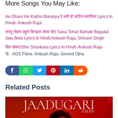
More Songs You May Like:
Ae Dhani Ho Kathin Baratiya ऐ धनी हो कठिन बरातिया Lyrics In
Hindi- Ankush Raja
सासु तोहार बहुते बिगड़ल जाता बेटा Sasu Tohar Bahute Bigadal
Jata Beta Lyrics In Hindi:Ankush Raja, Shivani Singh
शिव शंकराShiv Shankara Lyrics In Hindi- Ankush Raja
Tags
AGS Films
,
Ankush Raja
,
Govind Ojha
Related Posts