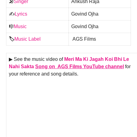
🎤
Singer
Ankush Raja
✍️
Lyrics
Govind Ojha
🎼
Music
Govind Ojha
🏷️
Music Label
AGS Films
▶ See the music video of
Meri Ma Ki Jagah Koi Bhi Le
Nahi Sakta
Song on AGS Films YouTube channel
for
your reference and song details.