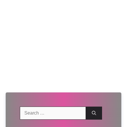
Search
for: