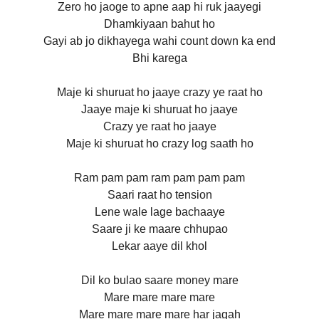
Zero ho jaoge to apne aap hi ruk jaayegi
Dhamkiyaan bahut ho
Gayi ab jo dikhayega wahi count down ka end
Bhi karega
Maje ki shuruat ho jaaye crazy ye raat ho
Jaaye maje ki shuruat ho jaaye
Crazy ye raat ho jaaye
Maje ki shuruat ho crazy log saath ho
Ram pam pam ram pam pam pam
Saari raat ho tension
Lene wale lage bachaaye
Saare ji ke maare chhupao
Lekar aaye dil khol
Dil ko bulao saare money mare
Mare mare mare mare
Mare mare mare mare har jagah