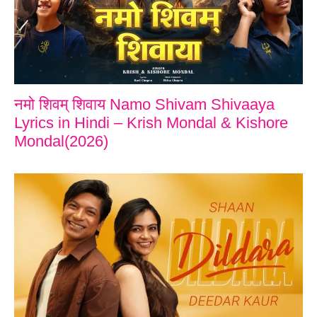
नमो शिवम् शिवाय Namo Shivam Shivaaya
Lyrics in Hindi – Krish Mondal & Kishore
Mondal(2026)