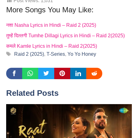
Post Views:
1,031
More Songs You May Like:
नशा Nasha Lyrics in Hindi – Raid 2 (2025)
तुम्हें दिल्लगी Tumhe Dillagi Lyrics in Hindi – Raid 2(2025)
कमले Kamle Lyrics in Hindi – Raid 2(2025)
Tags
Raid 2 (2025)
,
T-Series
,
Yo Yo Honey
Related Posts