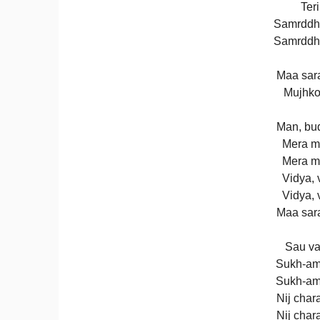
Teri
Samrddhi
Samrddhi
Maa sar
Mujhko
Man, bud
Mera m
Mera m
Vidya, 
Vidya, 
Maa sar
Sau va
Sukh-am
Sukh-am
Nij char
Nij char