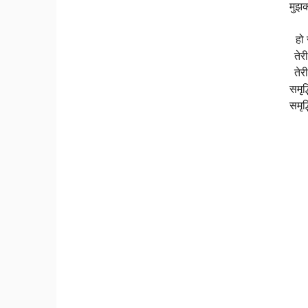
मुझक
हो
तेर
तेर
समृद
समृद