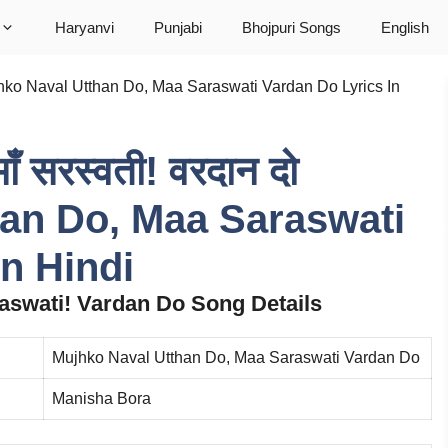
Haryanvi
Punjabi
Bhojpuri Songs
English
 Mujhko Naval Utthan Do, Maa Saraswati Vardan Do Lyrics In
ाँ सरस्वती! वरदान दो
an Do, Maa Saraswati
n Hindi
aswati! Vardan Do Song Details
Mujhko Naval Utthan Do, Maa Saraswati Vardan Do
Manisha Bora