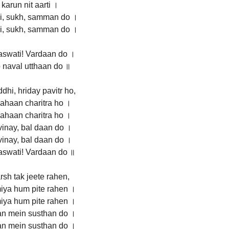
 karun nit aarti ।
, sukh, samman do ।
, sukh, samman do ।
aswati! Vardaan do ।
 naval utthaan do ॥
dhi, hriday pavitr ho,
ahaan charitra ho ।
ahaan charitra ho ।
vinay, bal daan do ।
vinay, bal daan do ।
aswati! Vardaan do ॥
rsh tak jeete rahen,
iya hum pite rahen ।
iya hum pite rahen ।
an mein susthan do ।
an mein susthan do ।