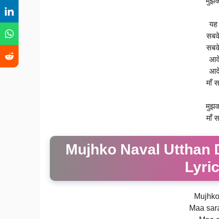
मुझक
यह 
सबके
सबके
आदे
आदे
माँ 
मुझक
माँ 
Mujhko Naval Utthan 
Lyric
Mujhko
Maa sar