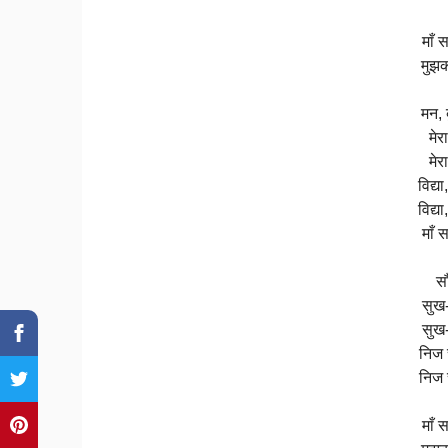
माँ 
मुझक
मन, ब
मेर
मेर
विद्य
विद्य
माँ 
सौ
सुख-
सुख-
निज 
निज 
माँ 