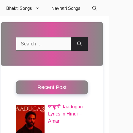
Bhakti Songs
Navratri Songs
Search
for:
Recent Post
जादूगरी Jaadugari
Lyrics in Hindi –
Aman