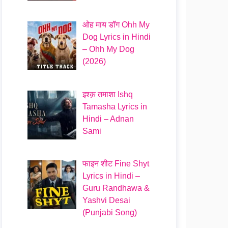
ओह माय डॉग Ohh My
Dog Lyrics in Hindi
– Ohh My Dog
(2026)
इश्क़ तमाशा Ishq
Tamasha Lyrics in
Hindi – Adnan
Sami
फाइन शीट Fine Shyt
Lyrics in Hindi –
Guru Randhawa &
Yashvi Desai
(Punjabi Song)