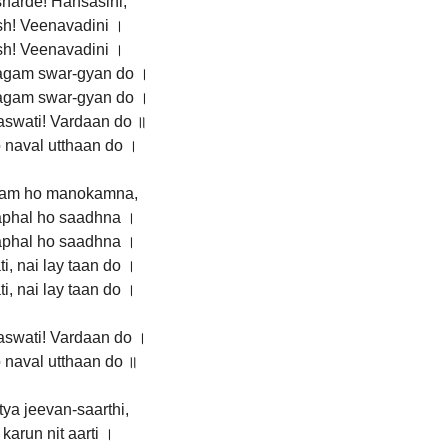
harde! Hansasini,
sh! Veenavadini ।
sh! Veenavadini ।
agam swar-gyan do ।
agam swar-gyan do ।
aswati! Vardaan do ॥
 naval utthaan do ।
am ho manokamna,
aphal ho saadhna ।
aphal ho saadhna ।
i, nai lay taan do ।
i, nai lay taan do ।
aswati! Vardaan do ।
 naval utthaan do ॥
ya jeevan-saarthi,
 karun nit aarti ।