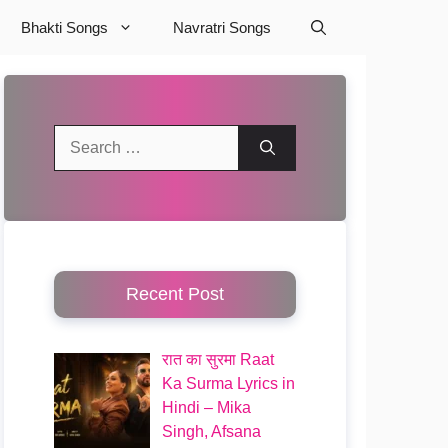
Bhakti Songs
Navratri Songs
Search
for:
Recent Post
रात का सुरमा Raat
Ka Surma Lyrics in
Hindi – Mika
Singh, Afsana