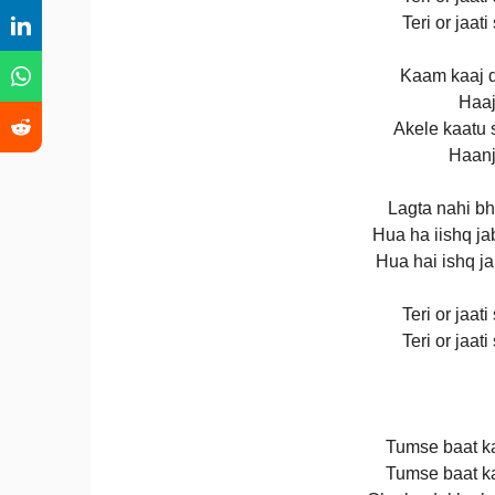
Teri or jaat
Kaam kaaj do
Haaj
Akele kaatu 
Haanj
Lagta nahi bh
Hua ha iishq ja
Hua hai ishq j
Teri or jaat
Teri or jaat
Tumse baat k
Tumse baat k