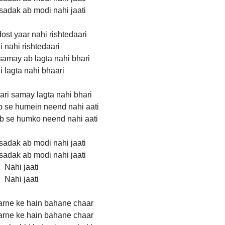
i sadak ab modi nahi jaati
st yaar nahi rishtedaari
i nahi rishtedaari
samay ab lagta nahi bhari
i lagta nahi bhaari
ari samay lagta nahi bhari
b se humein neend nahi aati
ab se humko neend nahi aati
i sadak ab modi nahi jaati
i sadak ab modi nahi jaati
Nahi jaati
Nahi jaati
arne ke hain bahane chaar
arne ke hain bahane chaar