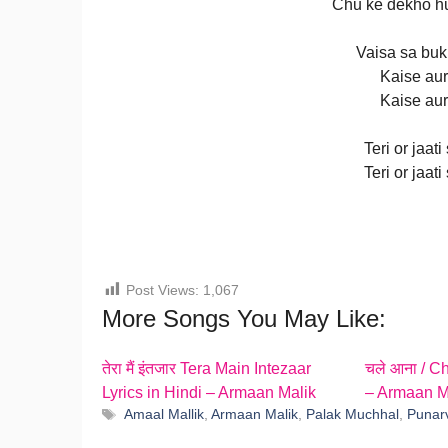
Chu ke dekho hu
Vaisa sa buk
Kaise aur
Kaise aur
Teri or jaat
Teri or jaat
Post Views:
1,067
More Songs You May Like:
तेरा मैं इंतजार Tera Main Intezaar
चले आना / C
Lyrics in Hindi – Armaan Malik
– Armaan M
Tags
Amaal Mallik
,
Armaan Malik
,
Palak Muchhal
,
Punar