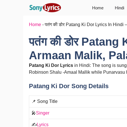
Skip
Home
Hindi
to
content
Home
-
पतंग की डोर Patang Ki Dor Lyrics In Hind
पतंग की डोर Patang 
Armaan Malik, Pa
Patang Ki Dor Lyrics
in Hindi: The song is sun
Robinson Shalu -Amaal Mallik while Punarvasu ha
Patang Ki Dor Song Details
📌 Song Title
🎤
Singer
✍️
Lyrics