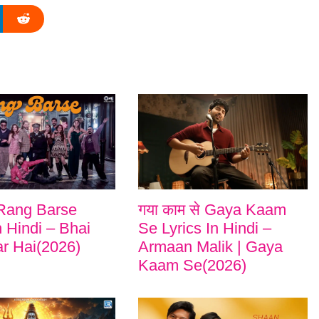
े Rang Barse
गया काम से Gaya Kaam
n Hindi – Bhai
Se Lyrics In Hindi –
ar Hai(2026)
Armaan Malik | Gaya
Kaam Se(2026)