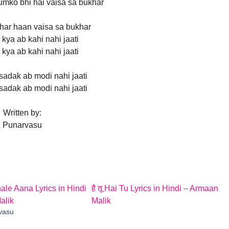
mko bhi hai vaisa sa bukhar
har haan vaisa sa bukhar
 kya ab kahi nahi jaati
 kya ab kahi nahi jaati
i sadak ab modi nahi jaati
i sadak ab modi nahi jaati
Written by:
Punarvasu
hale Aana Lyrics in Hindi
है तू Hai Tu Lyrics in Hindi – Armaan
alik
Malik
vasu