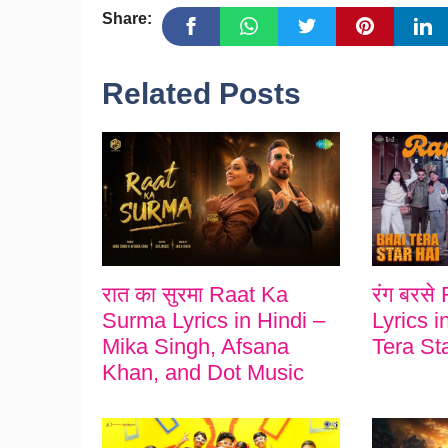
Share:
Related Posts
रात का सुरमा Raat Ka
रंग बरस
Surma Lyrics in Hindi –
Lyrics i
Mika Singh, Afsana
Tera St
Khan, and Dot Music