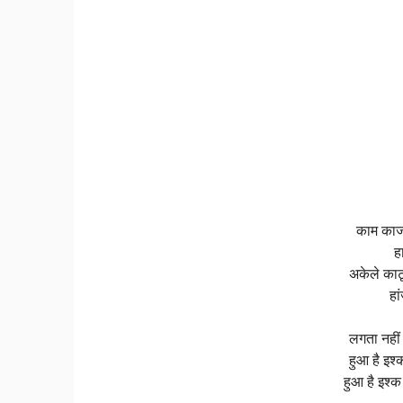
काम काज द
ह
अकेले काट
हा
लगता नहीं
हुआ है इश्
हुआ है इश्