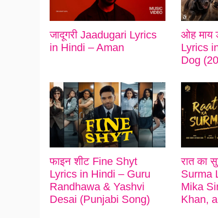
जादूगरी Jaadugari Lyrics
ओह माय 
in Hindi – Aman
Lyrics 
Dog (20
फाइन शीट Fine Shyt
रात का स
Lyrics in Hindi – Guru
Surma L
Randhawa & Yashvi
Mika Si
Desai (Punjabi Song)
Khan, a