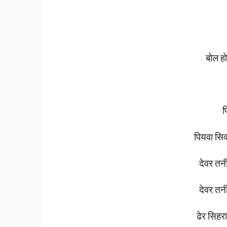
बोल
हो
प
पियवा
सि
देवर
तन
देवर
तन
ढेर
सिहर