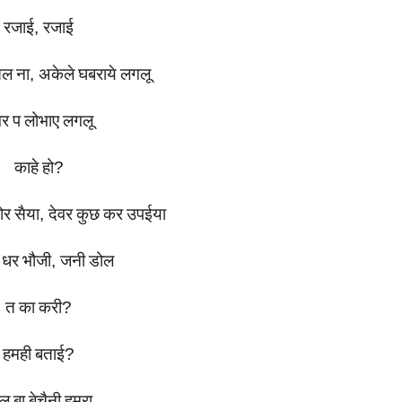
रजाई
,
रजाई
तल
ना
,
अकेले
घबराये
लगलू
वर
प
लोभाए
लगलू
काहे
हो
?
ोर
सैया
,
देवर
कुछ
कर
उपईया
धर
भौजी
,
जनी
डोल
त
का
करी
?
हमही
बताई
?
ल
बा
बेचैनी
हमरा
,