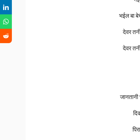
भईल
बा
बे
देवर
तन
देवर
तन
जानतानी
दि
पि