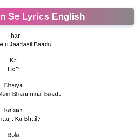
n Se Lyrics English
Thar
elu Jaadaail Baadu
Ka
Ho?
Bhaiya
ein Bharamaail Baadu
Kaisan
auji, Ka Bhail?
Bola