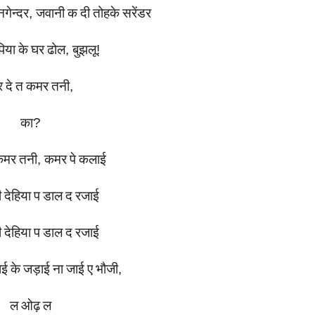
नगेन्दर
,
जवानी
क
दी
तोहके
सरेंडर
पिया
के
घर
ढोल
,
बुझलू
!
र
दे
त
कमर
तनी
,
का
?
कमर
तनी
,
कमर
पे
कलाई
ी
देहिया
प
डाल
द
रजाई
ी
देहिया
प
डाल
द
रजाई
ाई
के
जड़ाई
ना
जाई
ए
भौजी
,
ल
ओढ़
ल