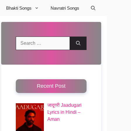
Bhakti Songs
Navratri Songs
Search
for:
Recent Post
जादूगरी Jaadugari
Lyrics in Hindi –
Aman