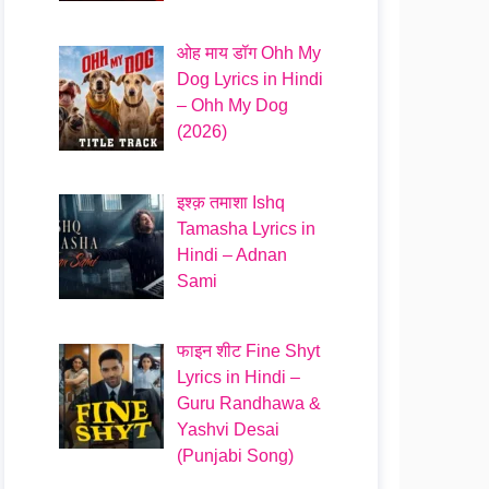
ओह माय डॉग Ohh My
Dog Lyrics in Hindi
– Ohh My Dog
(2026)
इश्क़ तमाशा Ishq
Tamasha Lyrics in
Hindi – Adnan
Sami
फाइन शीट Fine Shyt
Lyrics in Hindi –
Guru Randhawa &
Yashvi Desai
(Punjabi Song)