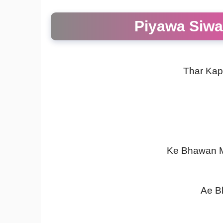
Piyawa Siwa
Thar Kap
Ke Bhawan M
Ae Bh