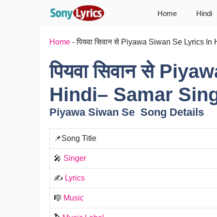
Skip
Home
Hindi
to
content
Home
-
पियवा सिवान से Piyawa Siwan Se Lyrics In
पियवा सिवान से Piya
Hindi– Samar Sing
Piyawa Siwan Se Song Details
📌Song Title
🎤
Singer
✍️
Lyrics
🎼
Music