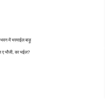
भवन
में
भरमाईल
बाड़ू
न
ए
भौजी
,
का
भईल
?