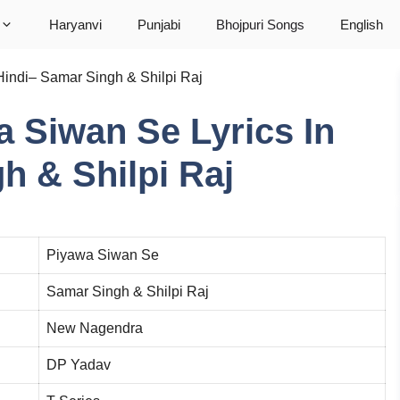
Haryanvi
Punjabi
Bhojpuri Songs
English
 Hindi– Samar Singh & Shilpi Raj
wa Siwan Se Lyrics In
h & Shilpi Raj
Piyawa Siwan Se
Samar Singh & Shilpi Raj
New Nagendra
DP Yadav