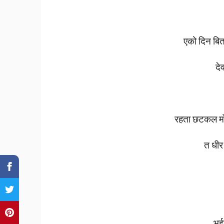
एको
दिन
बि
दे
रहता
छटकल
म
त
धीर
भई