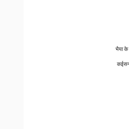
भैया
के
कईस