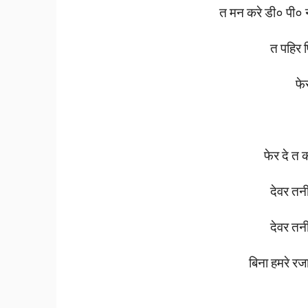
त
मन
करे
डी०
पी०
त
पहिर
फे
फेर
दे
त
देवर
तन
देवर
तन
बिना
हमरे
रज