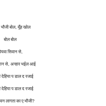
भौजी
बोल
,
मूँह
खोल
बोल
बोल
ियवा
सिवान
से
,
वान
से
,
अन्हार
भईल
आई
ी
देहिया
प
डाल
द
रजाई
ी
देहिया
प
डाल
द
रजाई
ावन
लागता
का
ए
भौजी
?