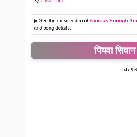
🏷️
Music Label
▶ See the music video of
Famous Enough
So
and song details.
पियवा सिवान
थर
थ