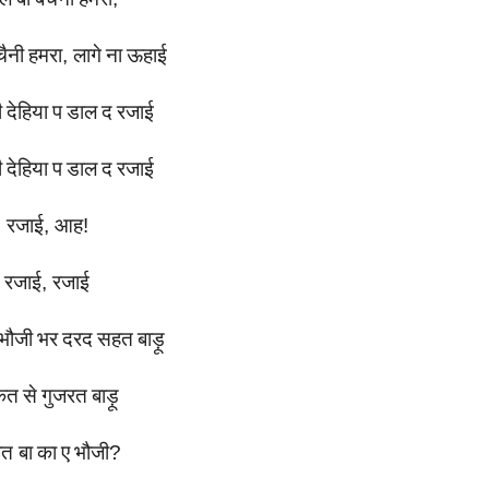
चैनी
हमरा
,
लागे
ना
ऊहाई
ी
देहिया
प
डाल
द
रजाई
ी
देहिया
प
डाल
द
रजाई
रजाई
,
आह
!
रजाई
,
रजाई
भौजी
भर
दरद
सहत
बाड़ू
कत
से
गुजरत
बाड़ू
रात
बा
का
ए
भौजी
?