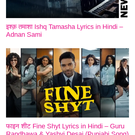
इश्क़ तमाशा Ishq Tamasha Lyrics in Hindi –
Adnan Sami
फाइन शीट Fine Shyt Lyrics in Hindi – Guru
Randhawa & Yashvi Desai (Punjabi Song)