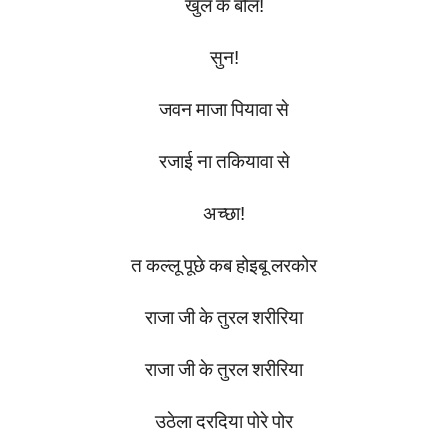
खुल
के
बोल
!
सुन
!
जवन
माजा
पियावा
से
रजाई
ना
तकियावा
से
अच्छा
!
त
कल्लू
पूछे
कब
होइबू
लरकोर
राजा
जी
के
तुरल
शरीरिया
राजा
जी
के
तुरल
शरीरिया
उठेला
दरदिया
पोरे
पोर