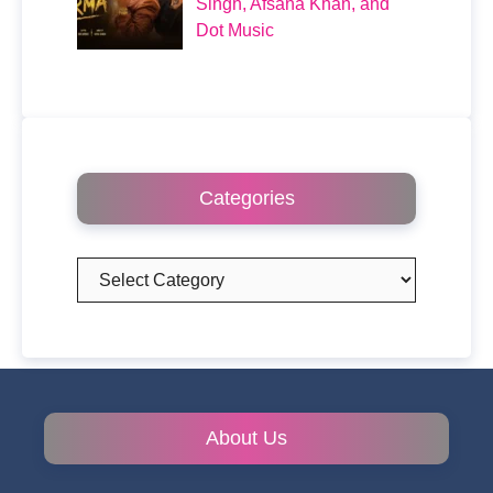
Singh, Afsana Khan, and
Dot Music
Categories
Categories
About Us