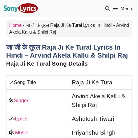
Skip
Menu
to
content
Home
-
जा जी के तुरल Raja Ji Ke Tural Lyrics In Hindi – Arvind
Akela Kallu & Shilpi Raj
जा जी के तुरल Raja Ji Ke Tural Lyrics In
Hindi – Arvind Akela Kallu & Shilpi Raj
Raja Ji Ke Tural Song Details
Raja Ji Ke Tural
📌Song Title
Arvind Akela Kallu &
🎤
Singer
Shilpi Raj
Ashutosh Tiwari
✍️
Lyrics
Priyanshu Singh
🎼
Music