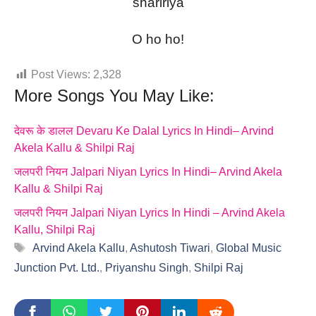
shaririya
O ho ho!
Post Views:
2,328
More Songs You May Like:
देवरू के डालल Devaru Ke Dalal Lyrics In Hindi– Arvind
Akela Kallu & Shilpi Raj
जलपरी नियन Jalpari Niyan Lyrics In Hindi– Arvind Akela
Kallu & Shilpi Raj
जलपरी नियन Jalpari Niyan Lyrics In Hindi – Arvind Akela
Kallu, Shilpi Raj
Tags
Arvind Akela Kallu
,
Ashutosh Tiwari
,
Global Music
Junction Pvt. Ltd.
,
Priyanshu Singh
,
Shilpi Raj