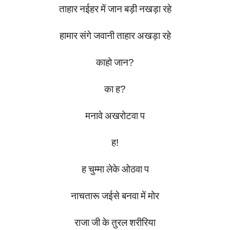
ताहार
नईहर
में
जान
बड़ी
नखड़ा
रहे
हामार
संगे
जवानी
ताहार
अखड़ा
रहे
काहो
जान
?
का
ह
?
मनावे
अखरोटवा
प
ह
!
ह
चुम्मा
लेके
ओठवा
प
नाचतारू
जईसे
बनवा
में
मोर
राजा
जी
के
तुरल
शरीरिया