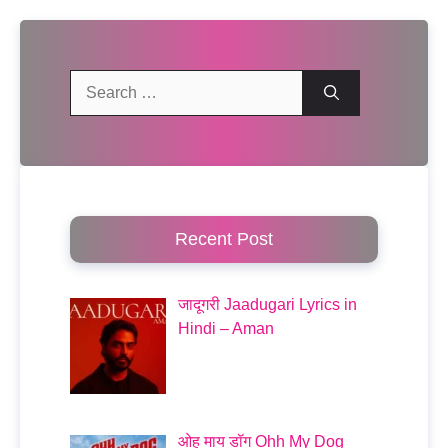
Search
for:
Recent Post
जादूगरी Jaadugari Lyrics in
Hindi – Aman
ओह माय डॉग Ohh My Dog