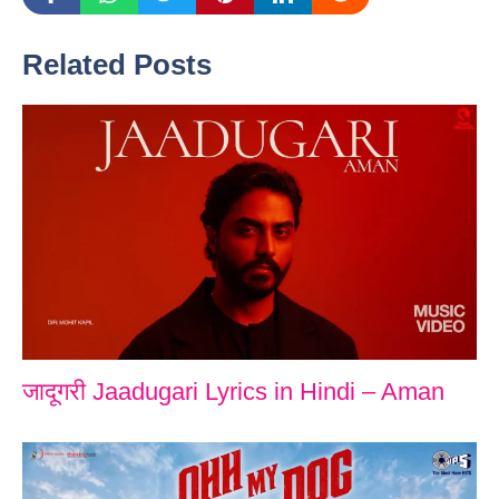
Related Posts
जादूगरी Jaadugari Lyrics in Hindi – Aman