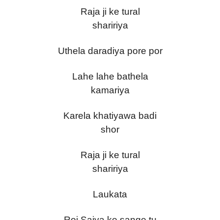
Raja ji ke tural
shaririya
Uthela daradiya pore por
Lahe lahe bathela
kamariya
Karela khatiyawa badi
shor
Raja ji ke tural
shaririya
Laukata
Roj Saiya ke sange tu