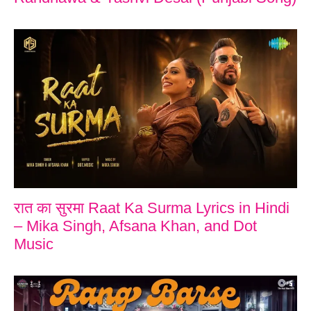
रात का सुरमा Raat Ka Surma Lyrics in Hindi
– Mika Singh, Afsana Khan, and Dot
Music