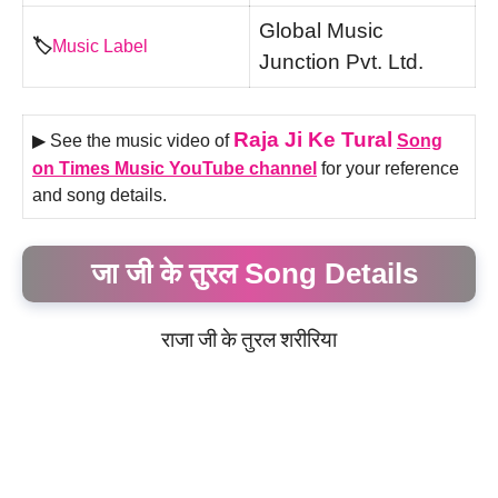
Global Music
🏷️
Music Label
Junction Pvt. Ltd.
Raja Ji Ke Tural
▶ See the music video of
Song
on Times Music YouTube channel
for your reference
and song details.
जा जी के तुरल Song Details
राजा
जी
के
तुरल
शरीरिया