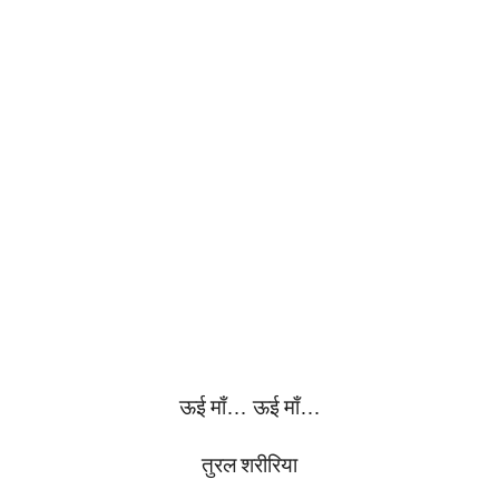
ऊई
माँ
…
ऊई
माँ
…
तुरल
शरीरिया