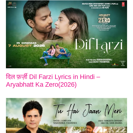
दिल फ़र्ज़ी Dil Farzi Lyrics in Hindi –
Aryabhatt Ka Zero(2026)