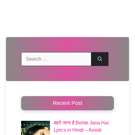
Search
for:
Recent Post
बहते जाना है Behte Jana Hai
Lyrics in Hindi – Aroob