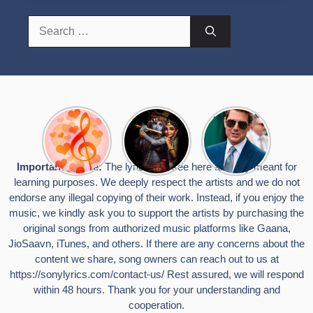
Search
for:
Top 10
Radha
टॉम क्रूज ने
Romantic
Krishna
फिर उठाया जान
Hindi
Songs to
का खतरा, प्लेन
Songs
Celebrate
से लटककर
Important Notice:
The lyrics you see here are only meant for
Lyrics That
Janmashtami
किया स्टंट,
learning purposes. We deeply respect the artists and we do not
Touch the
वायरल हुईं
Heart
तस्वीरें
endorse any illegal copying of their work. Instead, if you enjoy the
music, we kindly ask you to support the artists by purchasing the
original songs from authorized music platforms like Gaana,
JioSaavn, iTunes, and others. If there are any concerns about the
content we share, song owners can reach out to us at
https://sonylyrics.com/contact-us/
Rest assured, we will respond
within 48 hours. Thank you for your understanding and
cooperation.