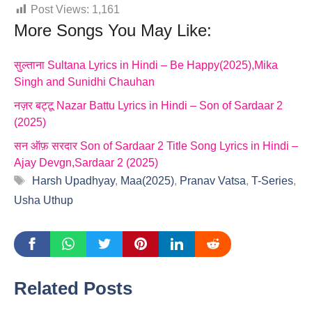
Post Views:
1,161
More Songs You May Like:
सुल्ताना Sultana Lyrics in Hindi – Be Happy(2025),Mika
Singh and Sunidhi Chauhan
नज़र बट्टू Nazar Battu Lyrics in Hindi – Son of Sardaar 2
(2025)
सन ऑफ़ सरदार Son of Sardaar 2 Title Song Lyrics in Hindi –
Ajay Devgn,Sardaar 2 (2025)
Tags
Harsh Upadhyay
,
Maa(2025)
,
Pranav Vatsa
,
T-Series
,
Usha Uthup
Related Posts