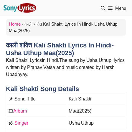
Skip
Menu
to
content
Home
-
काली शक्ति Kali Shakti Lyrics In Hindi- Usha Uthup
Maa(2025)
काली शक्ति Kali Shakti Lyrics In Hindi-
Usha Uthup Maa(2025)
Kali Shakti LyricsIn Hindi.The sung by Usha Uthup, lyrics
written by Pranav Vatsa and music created by Harsh
Upadhyay.
Kali Shakti Song Details
📌 Song Title
Kali Shakti
🎞️
Album
Maa(2025)
🎤
Singer
Usha Uthup