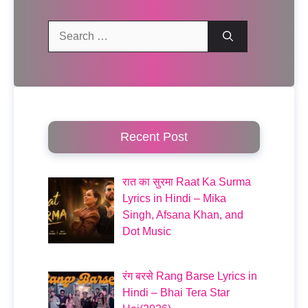
Search
for:
Recent Post
रात का सुरमा Raat Ka Surma
Lyrics in Hindi – Mika
Singh, Afsana Khan, and
Dot Music
रंग बरसे Rang Barse Lyrics in
Hindi – Bhai Tera Star