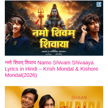
नमो शिवम् शिवाय Namo Shivam Shivaaya
Lyrics in Hindi – Krish Mondal & Kishore
Mondal(2026)