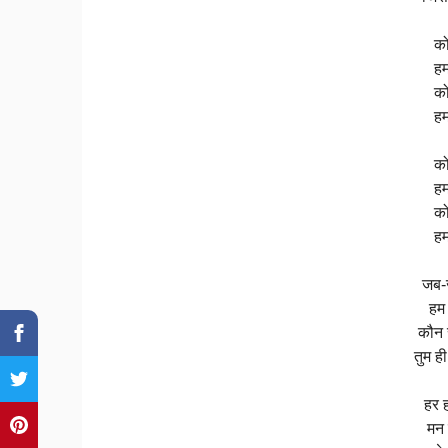
को
हम
को
हम
को
हम
को
हम
जब-ज
हम 
कौन 
तुम ही
हर 
मन 