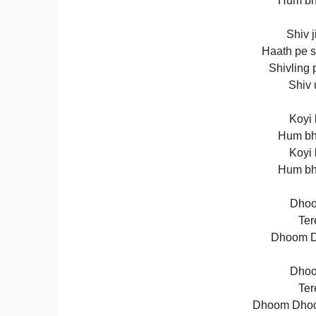
Hum bh
Shiv j
Haath pe 
Shivling
Shiv 
Koyi 
Hum bh
Koyi 
Hum bh
Dhoo
Ter
Dhoom D
Dhoo
Ter
Dhoom Dhoom