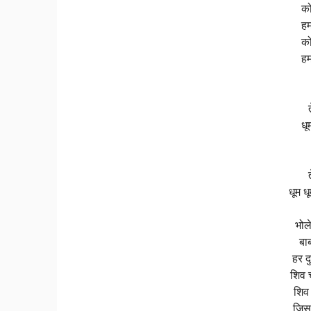
को
हम
को
हम
धू
धूम धू
भोल
बा
हर द
शिव 
शिव 
जिस