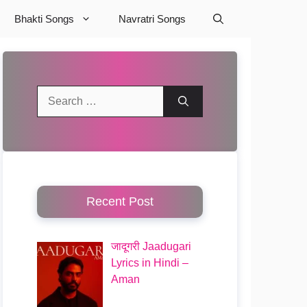
Bhakti Songs
Navratri Songs
Search
for:
Recent Post
जादूगरी Jaadugari
Lyrics in Hindi –
Aman