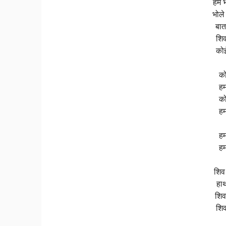
हम भ
भोले
बात
शिव 
कोई
को
हम
को
हम
हम
हम
शिव
हाथ
शिव
शिव