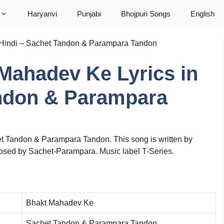
Haryanvi
Punjabi
Bhojpuri Songs
English
in Hindi – Sachet Tandon & Parampara Tandon
t Mahadev Ke Lyrics in
andon & Parampara
t Tandon & Parampara Tandon. This song is written by
osed by Sachet-Parampara. Music label T-Series.
Bhakt Mahadev Ke
Sachet Tandon & Parampara Tandon