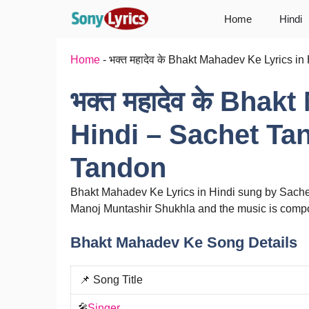
Skip
Home
Hindi
to
content
Home
-
भक्त महादेव के Bhakt Mahadev Ke Lyrics 
भक्त महादेव के Bhak
Hindi – Sachet T
Tandon
Bhakt Mahadev Ke Lyrics in Hindi sung by Sache
Manoj Muntashir Shukhla and the music is comp
Bhakt Mahadev Ke Song Details
📌 Song Title
🎤
Singer