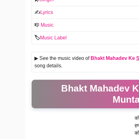
✍️
Lyrics
🎼
Music
🏷️
Music Label
▶ See the music video of
Bhakt Mahadev Ke
song details.
Bhakt Mahadev Ke
Munta
को
हम
को