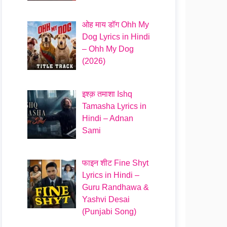
ओह माय डॉग Ohh My
Dog Lyrics in Hindi
– Ohh My Dog
(2026)
इश्क़ तमाशा Ishq
Tamasha Lyrics in
Hindi – Adnan
Sami
फाइन शीट Fine Shyt
Lyrics in Hindi –
Guru Randhawa &
Yashvi Desai
(Punjabi Song)