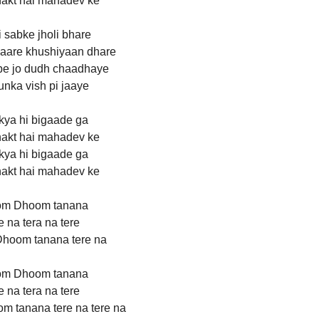
akt hai mahadev ke
i sabke jholi bhare
saare khushiyaan dhare
 pe jo dudh chaadhaye
unka vish pi jaaye
kya hi bigaade ga
akt hai mahadev ke
kya hi bigaade ga
akt hai mahadev ke
m Dhoom tanana
e na tera na tere
hoom tanana tere na
m Dhoom tanana
e na tera na tere
 tanana tere na tere na