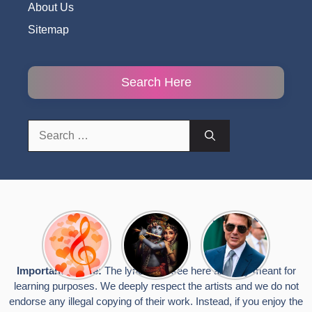
About Us
Sitemap
Search Here
Search
for:
Top 10
Radha
टॉम क्रूज ने
Romantic
Krishna
फिर उठाया जान
Hindi
Songs to
का खतरा, प्लेन
Songs
Celebrate
से लटककर
Important Notice:
The lyrics you see here are only meant for
Lyrics That
Janmashtami
किया स्टंट,
learning purposes. We deeply respect the artists and we do not
Touch the
वायरल हुईं
Heart
तस्वीरें
endorse any illegal copying of their work. Instead, if you enjoy the