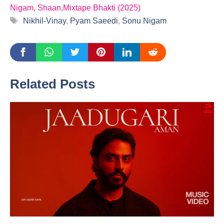
Nigam, Shaan,Mixtape Bhakti (2025)
Tags
Nikhil-Vinay
,
Pyam Saeedi
,
Sonu Nigam
Related Posts