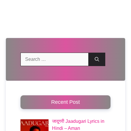
Search
for:
Recent Post
जादूगरी Jaadugari Lyrics in
Hindi – Aman