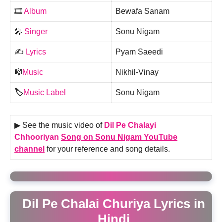
🎞️
Album
Bewafa Sanam
🎤
Singer
Sonu Nigam
✍️
Lyrics
Pyam Saeedi
🎼
Music
Nikhil-Vinay
🏷️
Music Label
Sonu Nigam
▶ See the music video of
Dil Pe Chalayi
Chhooriyan
Song on Sonu Nigam YouTube
channel
for your reference and song details.
Dil Pe Chalai Churiya Lyrics in
Hindi