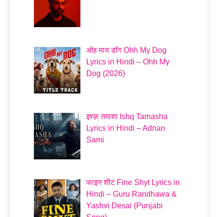
ओह माय डॉग Ohh My Dog
Lyrics in Hindi – Ohh My
Dog (2026)
इश्क़ तमाशा Ishq Tamasha
Lyrics in Hindi – Adnan
Sami
फाइन शीट Fine Shyt Lyrics in
Hindi – Guru Randhawa &
Yashvi Desai (Punjabi