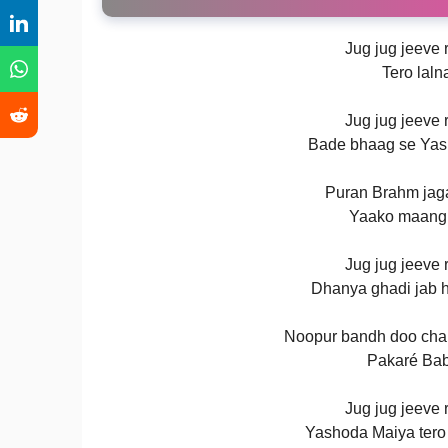
Jug jug jeeve 
Tero laln
Jug jug jeeve 
Bade bhaag se Yash
Puran Brahm jaga
Yaako maang 
Jug jug jeeve 
Dhanya ghadi jab 
Noopur bandh doo cha
Pakaré Baba
Jug jug jeeve 
Yashoda Maiya tero