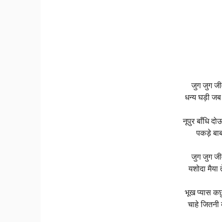
जुग जुग जी
धन्य घड़ी जब
नूपुर बाँधि द
पकड़े बा
जुग जुग जी
यशोदा मैया त
भूख प्यास कछ
चाहे जितनी ब