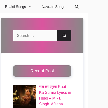
Bhakti Songs
Navratri Songs
Search
for:
Recent Post
रात का सुरमा Raat
Ka Surma Lyrics in
Hindi – Mika
Singh, Afsana