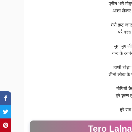
प्रीत भरी मोह
आशा लेकर बड
मेरौ इष्ट जग
परै दरस
जुग जुग जी
नन्द के आन
हाथी घोड़
तीनो लोक के प
गोपियों क
हरे कृष्ण ह
हरे राम
Tero Lalna