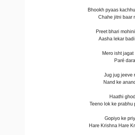
Bhookh pyaas kachhu 
Chahe jitni baar
Preet bhari mohini
Aasha lekar badi
Mero isht jagat
Paré daras
Jug jug jeeve 
Nand ke anand 
Haathi ghoda
Teeno lok ke prabhu
Gopiyo ke pri
Hare Krishna Hare Kr