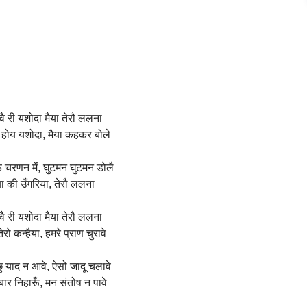
वै री यशोदा मैया तेरौ ललना
 होय यशोदा, मैया कहकर बोले
ोऊ चरणन में, घुटमन घुटमन डोलै
बा की उँगरिया, तेरौ ललना
वै री यशोदा मैया तेरौ ललना
ेरो कन्हैया, हमरे प्राण चुरावे
ु याद न आवे, ऐसो जादू चलावे
ार निहारूँ, मन संतोष न पावे