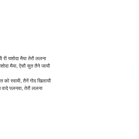
वै री यशोदा मैया तेरौ ललना
 यशोदा मैया, ऐसौ सुत तैने जायौ
गत को स्वामी, तैनें गोद खिलायौ
ग वादे पलनवा, तेरौ ललना