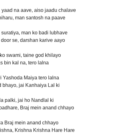
yaad na aave, aiso jaadu chalave
 niharu, man santosh na paave
 suratiya, man ko badi lubhave
 door se, darshan karive aayo
 ko swami, taine god khilayo
 bin kal na, tero lalna
ri Yashoda Maiya tero lalna
bhayo, jai Kanhaiya Lal ki
 palki, jai ho Nandlal ki
 padhare, Braj mein anand chhayo
ya Braj mein anand chhayo
ishna, Krishna Krishna Hare Hare