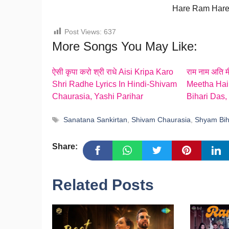
Hare Ram Har
Post Views:
637
More Songs You May Like:
ऐसी कृपा करो श्री राधे Aisi Kripa Karo
राम नाम अति 
Shri Radhe Lyrics In Hindi-Shivam
Meetha Hai 
Chaurasia, Yashi Parihar
Bihari Das,
Tags
Sanatana Sankirtan
,
Shivam Chaurasia
,
Shyam Bih
Share:
Related Posts