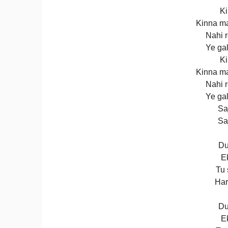
Ki
Kinna ma
Nahi r
Ye gal
Ki
Kinna ma
Nahi r
Ye gal
Sa
Sa
Du
Ek
Tu 
Har
Du
Ek