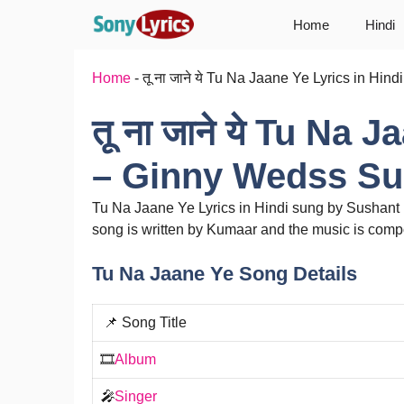
Skip
Home
Hindi
to
content
Home
-
तू ना जाने ये Tu Na Jaane Ye Lyrics in Hi
तू ना जाने ये Tu Na 
– Ginny Wedss Su
Tu Na Jaane Ye Lyrics in Hindi sung by Sushant
song is written by Kumaar and the music is com
Tu Na Jaane Ye Song Details
📌 Song Title
🎞️
Album
🎤
Singer