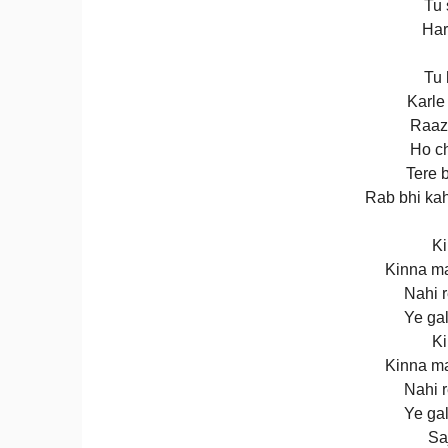
Tu 
Har
Tu 
Karle
Raazi
Ho ch
Tere 
Rab bhi kah
Ki
Kinna ma
Nahi r
Ye gal
Ki
Kinna ma
Nahi r
Ye gal
Sa