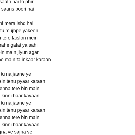
saath hai to phir
 saans poori hai
hi mera ishq hai
 tu mujhpe yakeen
 tere faislon mein
ahe galat ya sahi
bin main jiyun agar
e main ta inkaar karaan
 tu na jaane ye
in tenu pyaar karaan
ehna tere bin main
 kinni baar kavaan
 tu na jaane ye
in tenu pyaar karaan
ehna tere bin main
 kinni baar kavaan
jna ve sajna ve