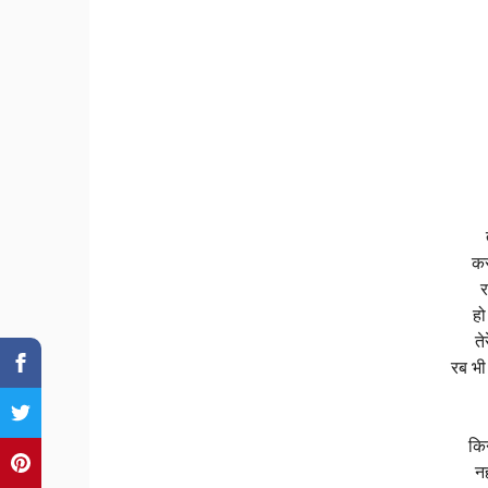
कर
र
हो
ते
रब भी 
किन
नह