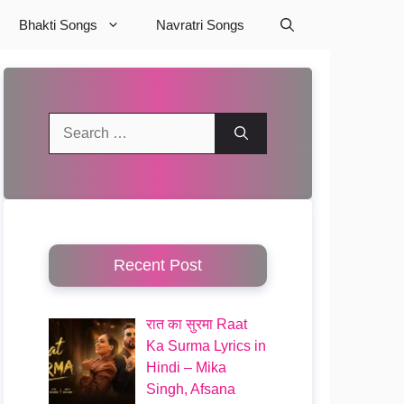
Bhakti Songs
Navratri Songs
Search
for:
Recent Post
रात का सुरमा Raat
Ka Surma Lyrics in
Hindi – Mika
Singh, Afsana