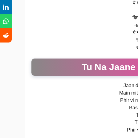
ये 
किन
नह
ये 
Tu Na Jaane 
Jaan d
Main mit
Phir vi
Bas 
T
Phir 