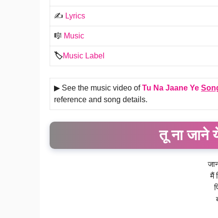
✍️
Lyrics
🎼
Music
🏷️
Music Label
▶ See the music video of
Tu Na Jaane Ye
Son
reference and song details.
तू ना जाने
जान
मैं
फ