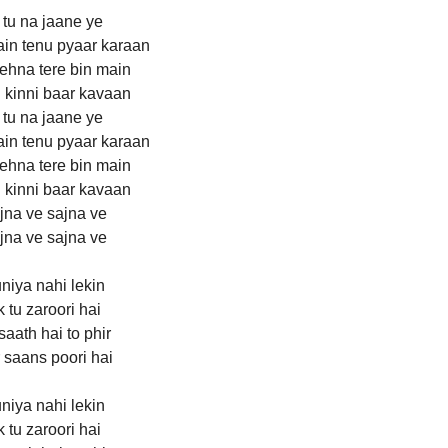
 tu na jaane ye
in tenu pyaar karaan
ehna tere bin main
 kinni baar kavaan
 tu na jaane ye
in tenu pyaar karaan
ehna tere bin main
 kinni baar kavaan
jna ve sajna ve
jna ve sajna ve
niya nahi lekin
 tu zaroori hai
saath hai to phir
 saans poori hai
niya nahi lekin
 tu zaroori hai