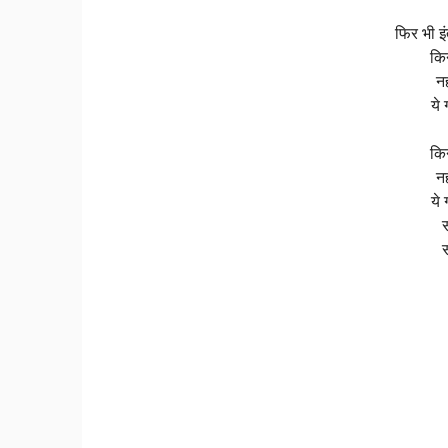
फिर भी इं
किन
नह
ये 
किन
नह
ये 